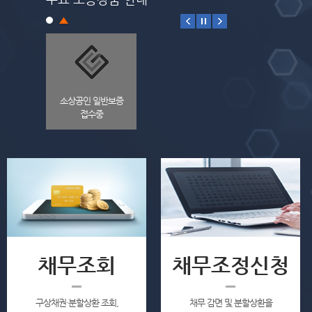
천)특례보증
소상공인 일반보증
시군추천 소상공인 특...
수중
접수중
접수중
채무조회
채무조정신청
구상채권·분할상환 조회,
채무 감면 및 분할상환을