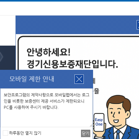
주
메
신청
뉴
모바일 제한 안내
경기신용보증재단
사이버보증센터
인터넷을 통하여 편리하게 보증관련 업무를
하루동안 열지 않기
닫기