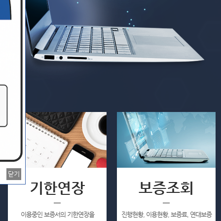
소상공인 일반보증
시군추천 소상공인 특...
시군(추
접수중
접수중
접
닫기
기한연장
보증조회
이용중인 보증서의 기한연장을
진행현황, 이용현황, 보증료, 연대보증