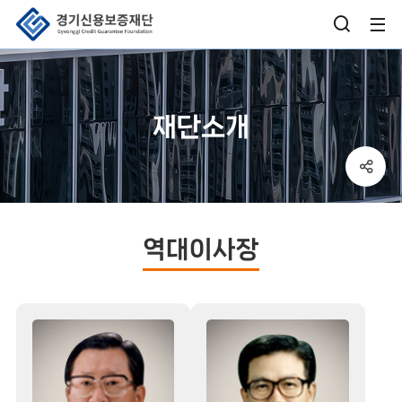
검
사
색
이
창
트
재단소개
열
맵
기
열
sns
버
기
공
튼
유
박
역대이사장
스
열
기