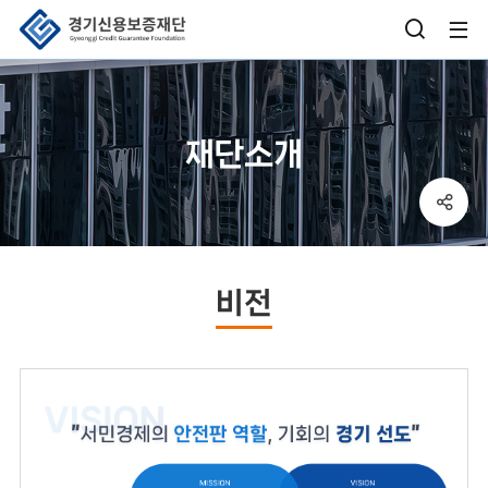
검
사
색
이
창
트
재단소개
열
맵
기
열
sns
버
기
공
튼
유
박
비전
스
열
기