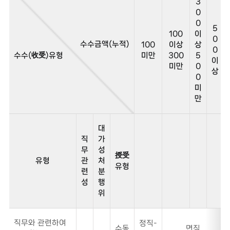
3
0
0
5
100
이
0
수수금액(누적)
100
이상
상
0
收受
수수(
)유형
미만
300
5
이
미만
0
상
0
미
만
대
직
가
무
성
授受
유형
관
처
유형
련
분
성
행
위
수
직무와 관련하여
정직-
수
수동
면직