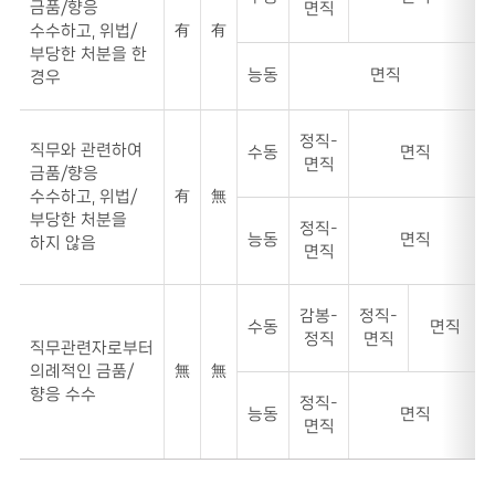
금품/향응
면직
우
有
有
수수하고, 위법/
형
부당한 처분을 한
별
능동
면직
경우
누
적
수
정직-
수
직무와 관련하여
수동
면직
면직
금
금품/향응
액
有
無
수수하고, 위법/
을
부당한 처분을
정직-
능동
면직
나
하지 않음
면직
타
내
는
감봉-
정직-
수동
면직
표
정직
면직
직무관련자로부터
입
無
無
의례적인 금품/
니
향응 수수
정직-
다.
능동
면직
면직