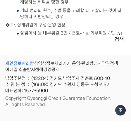
해당하는 비위를 행한 경우
기타 범죄의 횟수, 수법 등을 고려할 때 고발하는 것이 타
당하다고 판단되는 경우
다. 징계위원회 구성·운영 현황
상임이사 등 내부위원 3인 / 변호사 등 외부위원 4인
AI
검색
개인정보처리방침
영상정보처리기기 운영·관리방침
저작권정책
이메일 추출방지정책
경영공시
남양주본점
:
(12284) 경기도 남양주시 경춘로 508-10
수 원 본 점
:
(16508) 경기도 수원시 영통구 도청로 52
대표전화: 1577-5900
Copyright Gyeonggi Credit Guarantee Foundation.
All rights Reserved.
상
단
이