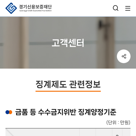
검
사
색
이
창
트
고객센터
열
맵
기
열
sns
버
기
공
튼
유
박
징계제도 관련정보
스
열
기
금품 등 수수금지위반 징계양정기준
(단위 : 만원)