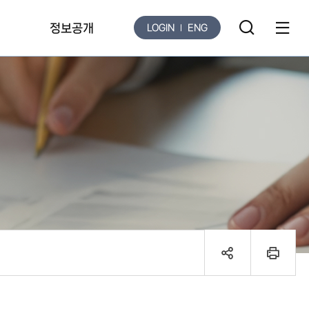
ESG경영
정보공개
LOGIN
ENG
검
사
ESG 전략체계도
색
이
ESG 공시
창
트
ESG 보고서
열
맵
기
열
버
기
튼
sns
인
공
쇄
유