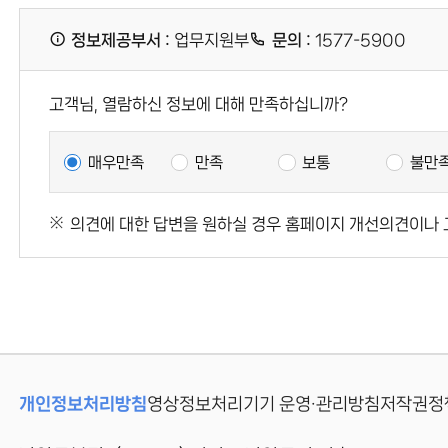
기
정보제공부서 :
업무지원부
문의 :
1577-5900
[]
고객님, 열람하신 정보에 대해 만족하십니까?
콘
텐
매우만족
만족
보통
불만
츠
만
의견에 대한 답변을 원하실 경우 홈페이지 개선의견이나 
족
도
조
사
개인정보처리방침
영상정보처리기기 운영·관리방침
저작권정