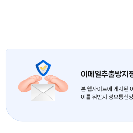
신
신청/해지
용
보
안전제안제도
증
재
단
메
인
이메일추출방지
페
본 웹사이트에 게시된 
이
이를 위반시 정보통신망
지
바
로
가