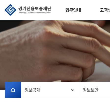
클린 신고 센터 안내
재기지원 및 금융교육
업무안내
고객
제보하기
기술개발
결과보기
일자리 창출
징계제도 관련정보
신고물품 처리결과
안내
기업SOS지원
기업 SOS 지원 안내
기업 SOS
정보공개
정보보안
경
지원신청
기
뉴스레터