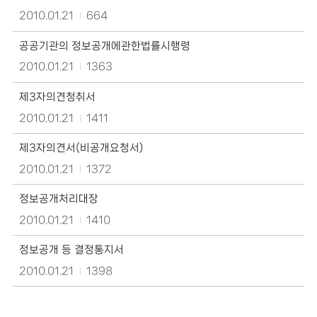
록
2010.01.21
664
일,
조
공공기관의 정보공개에관한법률시행령
회
수
2010.01.21
1363
정
보
제3자의견청취서
를
확
2010.01.21
1411
인
할
제3자의견서(비공개요청서)
수
있
2010.01.21
1372
습
니
정보공개처리대장
다.
2010.01.21
1410
정보공개 등 결정통지서
2010.01.21
1398