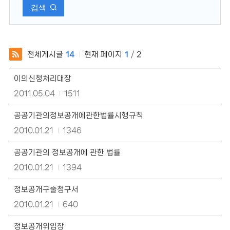
검색
전체게시글
14
현재 페이지
1
/
2
정
이의신청처리대장
보
공
2011.05.04
1511
개
서
공공기관의정보공개에관한법률시행규칙
식
모
2010.01.21
1346
음
의
공공기관의 정보공개에 관한 법률
게
시
2010.01.21
1394
물
제
정보공개구술청구서
목,
작
2010.01.21
640
성
자,
정보공개위임장
등