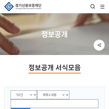
검
사
색
이
창
트
정보공개
열
맵
기
열
sns
버
기
공
튼
유
박
정보공개 서식모음
스
열
기