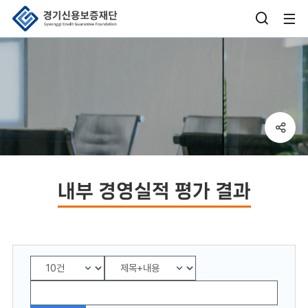
검
사
색
이
창
트
열
맵
기
열
sns
버
기
공
튼
유
박
내부 경영실적 평가 결과
스
열
기