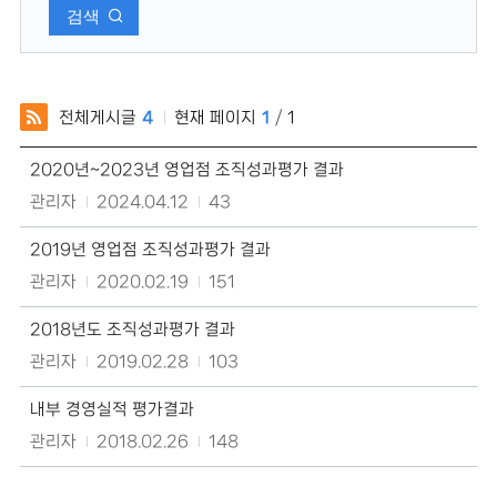
검색
전체게시글
4
현재 페이지
1
/
1
내
2020년~2023년 영업점 조직성과평가 결과
부
경
관리자
2024.04.12
43
영
실
2019년 영업점 조직성과평가 결과
적
평
관리자
2020.02.19
151
가
결
2018년도 조직성과평가 결과
과
의
관리자
2019.02.28
103
게
시
내부 경영실적 평가결과
물
제
관리자
2018.02.26
148
목,
작
성