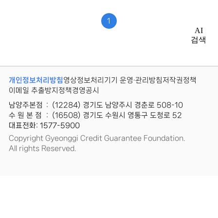
자,
등
1
록
AI
일,
검색
조
회
수
정
보
개인정보처리방침
영상정보처리기기 운영·관리방침
저작권정책
를
이메일 추출방지정책
경영공시
확
인
남양주본점
:
(12284) 경기도 남양주시 경춘로 508-10
할
수 원 본 점
:
(16508) 경기도 수원시 영통구 도청로 52
수
대표전화: 1577-5900
있
Copyright Gyeonggi Credit Guarantee Foundation.
습
니
All rights Reserved.
다.