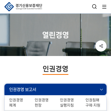
검
사
색
이
창
트
열린경영
열
맵
기
열
sns
버
기
공
튼
유
박
인권경영
스
열
기
인권경영 보고서
인권경영
인권경영
인권경영
인권침해
체계
헌장
실행지침
구제·지원