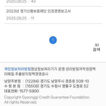
2025.09.25
43
의
게
2023년 경기신용보증재단 인권경영보고서
시
물
2025.09.25
11
제
목,
작
성
자,
1
등
AI
록
검색
일,
조
회
수
정
개인정보처리방침
영상정보처리기기 운영·관리방침
저작권정책
보
이메일 추출방지정책
경영공시
를
확
남양주본점
:
(12284) 경기도 남양주시 경춘로 508-10
인
수 원 본 점
:
(16508) 경기도 수원시 영통구 도청로 52
할
대표전화: 1577-5900
수
Copyright Gyeonggi Credit Guarantee Foundation.
있
습
All rights Reserved.